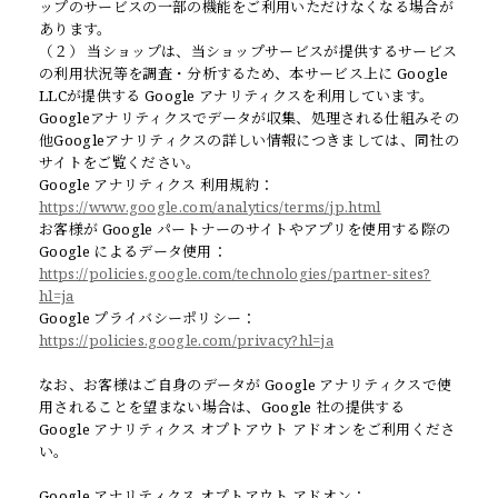
ップのサービスの一部の機能をご利用いただけなくなる場合が
あります。
（２） 当ショップは、当ショップサービスが提供するサービス
の利用状況等を調査・分析するため、本サービス上に Google
LLCが提供する Google アナリティクスを利用しています。
Googleアナリティクスでデータが収集、処理される仕組みその
他Googleアナリティクスの詳しい情報につきましては、同社の
サイトをご覧ください。
Google アナリティクス 利用規約：
https://www.google.com/analytics/terms/jp.html
お客様が Google パートナーのサイトやアプリを使用する際の
Google によるデータ使用：
https://policies.google.com/technologies/partner-sites?
hl=ja
Google プライバシーポリシー：
https://policies.google.com/privacy?hl=ja
なお、お客様はご自身のデータが Google アナリティクスで使
用されることを望まない場合は、Google 社の提供する
Google アナリティクス オプトアウト アドオンをご利用くださ
い。
Google アナリティクス オプトアウト アドオン：