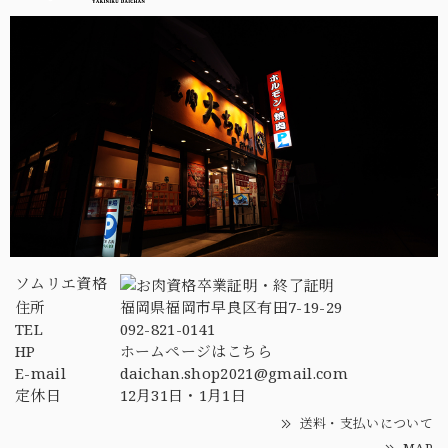
ソムリエ資格
住所
福岡県福岡市早良区有田7-19-29
TEL
092-821-0141
HP
ホームページはこちら
E-mail
daichan.shop2021@gmail.com
定休日
12月31日・1月1日
送料・支払いについて
MAP